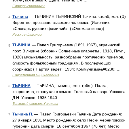
воткнутая в землю (Даль, тыкать) См …
Словарь синонимов
Тычина
— ТЫЧИНИН ТЫЧИНСКИЙ Тычина. столб, кол. (Э)
4
Вероятно, прозвище высокого человека. (Источник:
«Словарь русских фамилий». («Ономастикон»)) …
Русские фамилии
ТЫЧИНА
— Павел Григорьевич (1891 1967), украинский
5
поэт. В лирике (сборник Солнечные кларнеты , 1918, Плуг ,
1920) музыкальность, разнообразие поэтических приемов,
близость фольклорным традициям. В последующих
сборниках ( Партия ведет , 1934; Коммунизма&#8230; …
Современная энциклопедия
ТЫЧИНА
— ТЫЧИНА, тычины, жен. (обл.). Палка,
6
хворостина, воткнутая в землю. Толковый словарь Ушакова.
Д.Н. Ушаков. 1935 1940 …
Толковый словарь Ушакова
Тычина П.
— Павел Григорьевич Тычина Дата рождения:
7
27 января 1891 Место рождения: село Пески Черниговской
губернии Дата смерти: 16 сентября 1967 (76 лет) Место