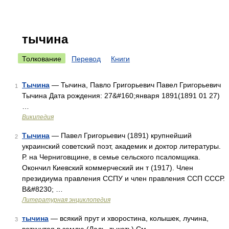
тычина
Толкование
Перевод
Книги
Тычина
— Тычина, Павло Григорьевич Павел Григорьевич
1
Тычина Дата рождения: 27&#160;января 1891(1891 01 27)
…
Википедия
Тычина
— Павел Григорьевич (1891) крупнейший
2
украинский советский поэт, академик и доктор литературы.
Р. на Черниговщине, в семье сельского псаломщика.
Окончил Киевский коммерческий ин т (1917). Член
президиума правления ССПУ и член правления ССП СССР.
В&#8230; …
Литературная энциклопедия
тычина
— всякий прут и хворостина, колышек, лучина,
3