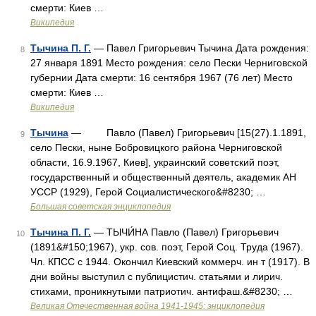
смерти: Киев …
Википедия
Тычина П. Г.
— Павел Григорьевич Тычина Дата рождения:
8
27 января 1891 Место рождения: село Пески Черниговской
губернии Дата смерти: 16 сентября 1967 (76 лет) Место
смерти: Киев …
Википедия
Тычина
— Павло (Павел) Григорьевич [15(27).1.1891,
9
село Пески, ныне Бобровицкого района Черниговской
области, 16.9.1967, Киев], украинский советский поэт,
государственный и общественный деятель, академик АН
УССР (1929), Герой Социалистического&#8230; …
Большая советская энциклопедия
Тычина П. Г.
— ТЫЧИ́НА Павло (Павел) Григорьевич
10
(1891&#150;1967), укр. сов. поэт, Герой Соц. Труда (1967).
Чл. КПСС с 1944. Окончил Киевский коммерч. ин т (1917). В
дни войны выступил с публицистич. статьями и лирич.
стихами, проникнутыми патриотич. антифаш.&#8230; …
Великая Отечественная война 1941-1945: энциклопедия